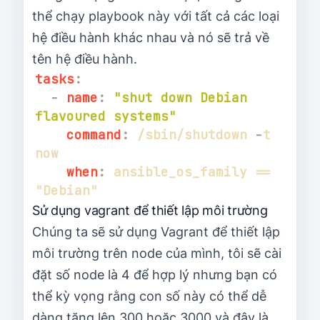
thể chạy playbook này với tất cả các loại
hệ điều hành khác nhau và nó sẽ trả về
tên hệ điều hành.
tasks
:
-
name
:
"shut down Debian 
flavoured systems"
command
:
 /sbin/shutdown 
-
t 
when
:
 ansible_os_family == 
Sử dụng vagrant để thiết lập môi trường
Chúng ta sẽ sử dụng Vagrant để thiết lập
môi trường trên node của mình, tôi sẽ cài
đặt số node là 4 để hợp lý nhưng bạn có
thể kỳ vọng rằng con số này có thể dễ
dàng tăng lên 300 hoặc 3000 và đây là