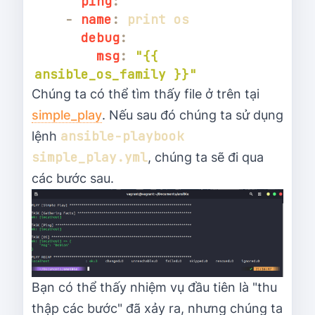
ping
:
-
name
:
debug
:
msg
:
"{{ 
ansible_os_family }}"
Chúng ta có thể tìm thấy file ở trên tại
simple_play
. Nếu sau đó chúng ta sử dụng
ansible-playbook 
lệnh
simple_play.yml
, chúng ta sẽ đi qua
các bước sau.
Bạn có thể thấy nhiệm vụ đầu tiên là "thu
thập các bước" đã xảy ra, nhưng chúng ta