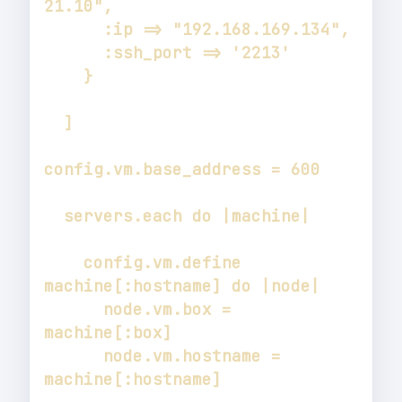
    config.vm.define 
      node.vm.box = 
      node.vm.hostname = 