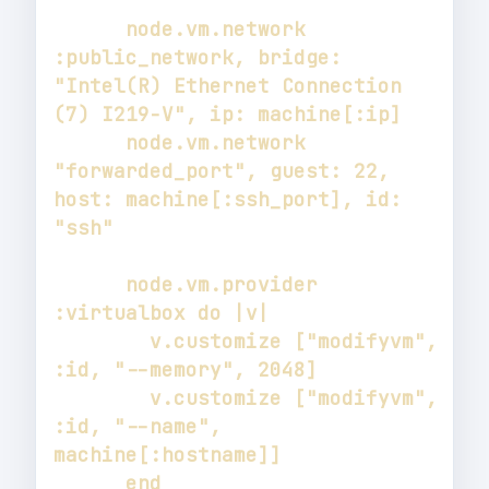
      node.vm.network 
:public_network, bridge: 
"Intel(R) Ethernet Connection 
      node.vm.network 
"forwarded_port", guest: 22, 
host: machine[:ssh_port], id: 
      node.vm.provider 
        v.customize ["modifyvm", 
        v.customize ["modifyvm", 
:id, "--name", 