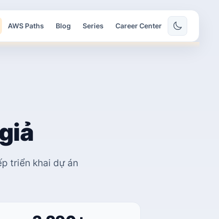
AWS Paths
Blog
Series
Career Center
giả
p triển khai dự án