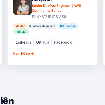
Senior DevOps Engineer | AWS
Community Builder
PLAYSTUDIOS ASIA
Mentor
6+ năm kinh nghiệm
10
+ học viên
1
bài viết
LinkedIn
GitHub
Facebook
Xem hồ sơ
→
viên