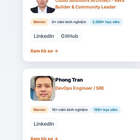
Cloud Solutions Architect - AWS
Builder & Community Leader
Mentor
6+ năm kinh nghiệm
2.000
+ học viên
LinkedIn
GitHub
Xem hồ sơ
→
Phong Tran
DevOps Engineer / SRE
Mentor
16+ năm kinh nghiệm
150
+ học viên
LinkedIn
Xem hồ sơ
→