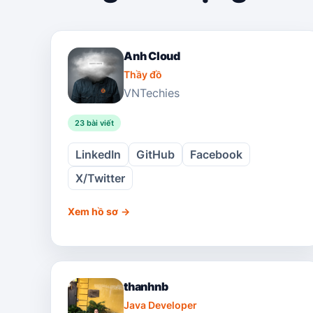
Anh Cloud
Thầy đồ
VNTechies
23
bài viết
LinkedIn
GitHub
Facebook
X/Twitter
Xem hồ sơ
→
thanhnb
Java Developer