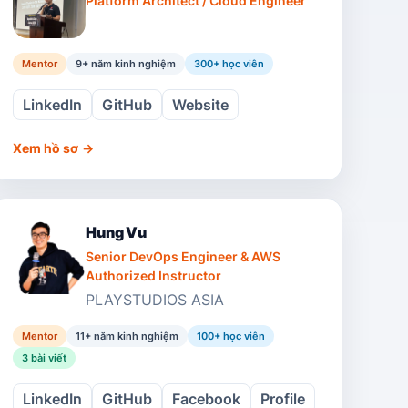
Platform Architect / Cloud Engineer
Mentor
9+ năm kinh nghiệm
300
+ học viên
LinkedIn
GitHub
Website
Xem hồ sơ
→
Hung Vu
Senior DevOps Engineer & AWS
Authorized Instructor
PLAYSTUDIOS ASIA
Mentor
11+ năm kinh nghiệm
100
+ học viên
3
bài viết
LinkedIn
GitHub
Facebook
Profile