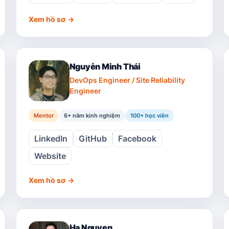
Xem hồ sơ
→
Nguyễn Minh Thái
DevOps Engineer / Site Reliability
Engineer
Mentor
6+ năm kinh nghiệm
100
+ học viên
LinkedIn
GitHub
Facebook
Website
Xem hồ sơ
→
Ha Nguyen