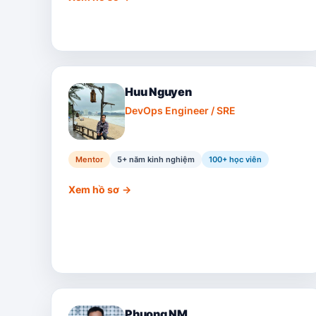
Huu Nguyen
DevOps Engineer / SRE
Mentor
5+ năm kinh nghiệm
100
+ học viên
Xem hồ sơ
→
Phuong NM