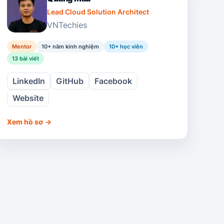
Lead Cloud Solution Architect
VNTechies
Mentor
10+ năm kinh nghiệm
10
+ học viên
13
bài viết
LinkedIn
GitHub
Facebook
Website
Xem hồ sơ
→