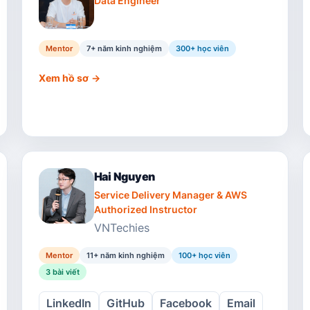
Data Engineer
Mentor
7+ năm kinh nghiệm
300
+ học viên
Xem hồ sơ
→
Hai Nguyen
Service Delivery Manager & AWS
Authorized Instructor
VNTechies
Mentor
11+ năm kinh nghiệm
100
+ học viên
3
bài viết
LinkedIn
GitHub
Facebook
Email