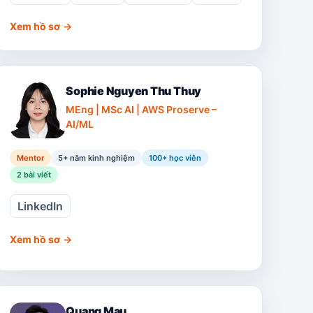
Xem hồ sơ
→
Sophie Nguyen Thu Thuy
MEng | MSc AI | AWS Proserve –
AI/ML
Mentor
5+ năm kinh nghiệm
100
+ học viên
2
bài viết
LinkedIn
Xem hồ sơ
→
Quang Mau