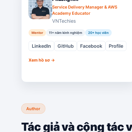
Service Delivery Manager & AWS
Academy Educator
VNTechies
Mentor
11+ năm kinh nghiệm
20
+ học viên
LinkedIn
GitHub
Facebook
Profile
Xem hồ sơ
→
Author
Tác giả và cộng tác 