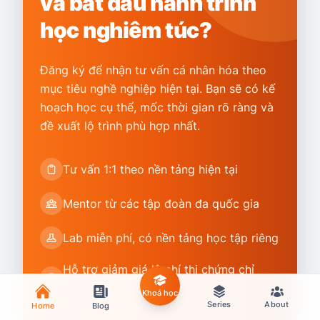
và bắt đầu hành trình
học nghiêm túc?
Đăng ký để nhận tư vấn cá nhân hóa theo
mục tiêu nghề nghiệp hiện tại. Bạn sẽ có kế
hoạch học cụ thể, mốc thời gian rõ ràng và
đề xuất lộ trình phù hợp nhất.
Tư vấn 1:1 theo nền tảng hiện tại
Mentor từ các tập đoàn đa quốc gia
Lab miễn phí, có nền tảng học tập riêng
Hỗ trợ giảm giá lệ phí thi chứng chỉ
AWS
Khoá học
Series
About
Home
Blog