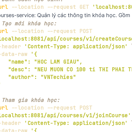
url
 --location --request GET 
'localhost:8
urses-service: Quản lý các thông tin khóa học. Gồm 
 Tạo mới khóa học:
url
 --location --request POST 
localhost:8081/api/courses/v1/createCours
-header 
'Content-Type: application/json'
-data-raw 
'
 Tham gia khóa học:
url
 --location --request POST 
localhost:8081/api/courses/v1/joinCourse'
-header 
'Content-Type: application/json'
-data-raw 