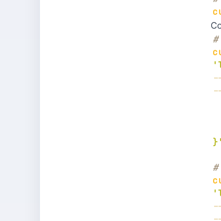
c
Co
#
c
'
-
-
}
#
c
'
-
-