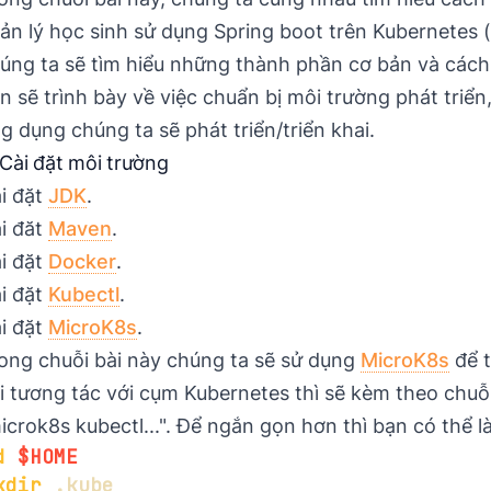
ản lý học sinh sử dụng Spring boot trên Kubernetes (
úng ta sẽ tìm hiểu những thành phần cơ bản và cách 
ên sẽ trình bày về việc chuẩn bị môi trường phát triển,
g dụng chúng ta sẽ phát triển/triển khai.
 Cài đặt môi trường
i đặt
JDK
.
i đăt
Maven
.
i đặt
Docker
.
i đặt
Kubectl
.
i đặt
MicroK8s
.
ong chuỗi bài này chúng ta sẽ sử dụng
MicroK8s
để t
i tương tác với cụm Kubernetes thì sẽ kèm theo chuỗi
icrok8s kubectl...". Để ngắn gọn hơn thì bạn có thể 
d
$HOME
kdir