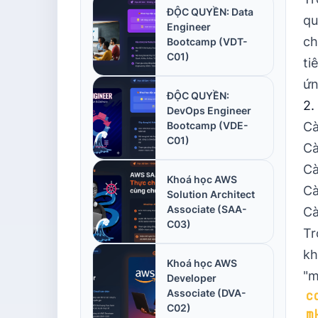
ĐỘC QUYỀN: Data
qu
Engineer
ch
Bootcamp (VDT-
C01)
ti
ứn
ĐỘC QUYỀN:
2.
DevOps Engineer
Bootcamp (VDE-
Cà
C01)
Cà
Cà
Khoá học AWS
Cà
Solution Architect
Associate (SAA-
Cà
C03)
Tr
kh
Khoá học AWS
"m
Developer
Associate (DVA-
c
C02)
m