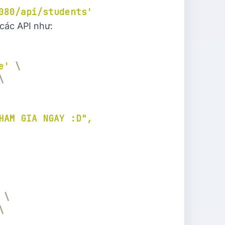
080/api/students'
các API như:
e'
\
\
\
\