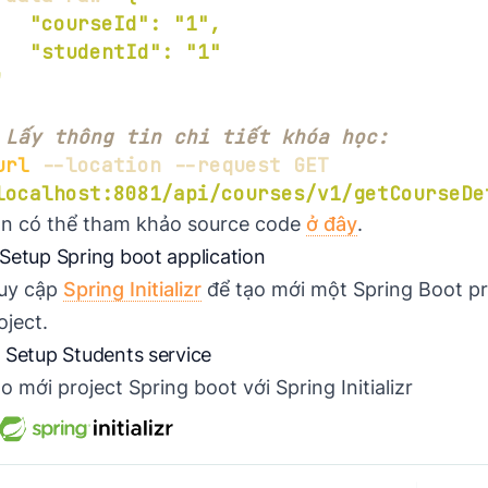
'
 Lấy thông tin chi tiết khóa học:
url
 --location --request GET 
localhost:8081/api/courses/v1/getCourseDe
n có thể tham khảo source code
ở đây
.
 Setup Spring boot application
uy cập
Spring Initializr
để tạo mới một Spring Boot pr
oject.
1 Setup Students service
o mới project Spring boot với Spring Initializr