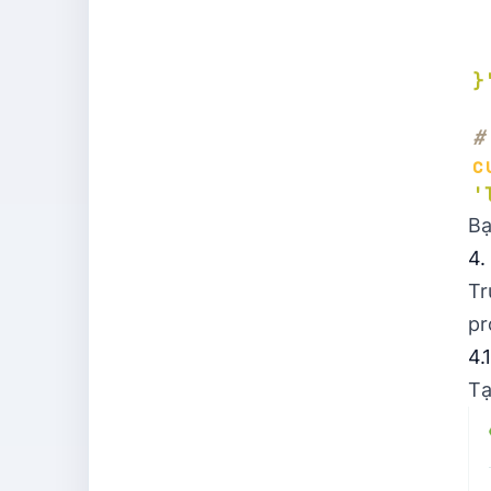
}
#
c
'
Bạ
4.
Tr
pr
4.
Tạ