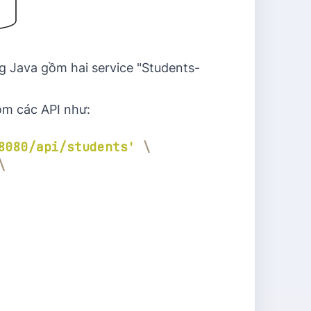
g Java gồm hai service "Students-
ồm các API như:
8080/api/students'
\
\