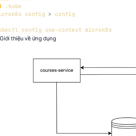
d
icrok8s config 
>
 Giới thiệu về ứng dụng