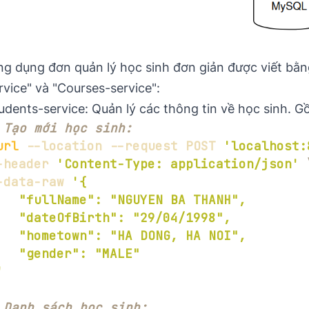
g dụng đơn quản lý học sinh đơn giản được viết bằn
rvice" và "Courses-service":
udents-service: Quản lý các thông tin về học sinh. G
 Tạo mới học sinh:
url
 --location --request POST 
'localhost:
-header 
'Content-Type: application/json'
-data-raw 
'
 Danh sách học sinh: