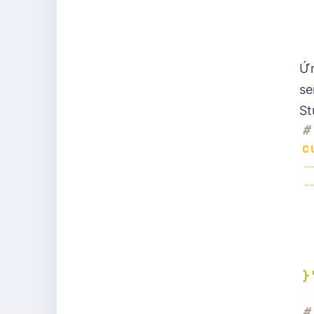
Ứn
se
St
#
c
-
-
}
#