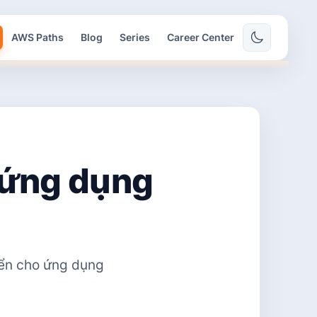
AWS Paths
Blog
Series
Career Center
ị ứng dụng
riển cho ứng dụng