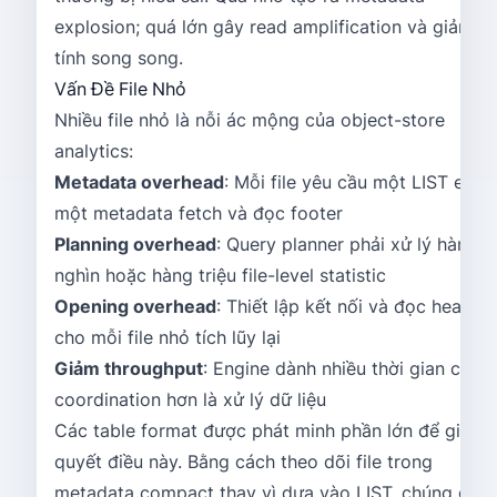
explosion; quá lớn gây read amplification và giảm
tính song song.
Vấn Đề File Nhỏ
Nhiều file nhỏ là nỗi ác mộng của object-store
analytics:
Metadata overhead
: Mỗi file yêu cầu một LIST entry
một metadata fetch và đọc footer
Planning overhead
: Query planner phải xử lý hàng
nghìn hoặc hàng triệu file-level statistic
Opening overhead
: Thiết lập kết nối và đọc header
cho mỗi file nhỏ tích lũy lại
Giảm throughput
: Engine dành nhiều thời gian cho
coordination hơn là xử lý dữ liệu
Các table format được phát minh phần lớn để giải
quyết điều này. Bằng cách theo dõi file trong
metadata compact thay vì dựa vào LIST, chúng giả