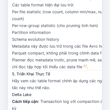
Các table format hiện đại lưu trữ:
Per-file statistic (row count, column min/max, null
count)
Per-row-group statistic (cho pruning tinh hơn)
Partition information
Schema evolution history
Metadata này được lưu trữ trong các file Avro hoặc
Parquet compact, không phải trong chính data file.
Planner đọc metadata trước, prune mạnh mẽ, sau đó
4
1
chỉ đọc tập hợp tối thiểu các data file
.
5. Triển Khai Thực Tế
Hãy xem các table format chính áp dụng các nguyê
tắc này như thế nào.
Delta Lake
Cách tiếp cận
: Transaction log với compaction định
kỳ