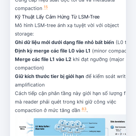
1
5
compaction
Kỹ Thuật Lấy Cảm Hứng Từ LSM-Tree
Mô hình LSM-tree ánh xạ tuyệt vời với object
storage:
Ghi dữ liệu mới dưới dạng file nhỏ bất biến
(L0 tier)
Định kỳ merge các file L0 vào L1
(minor compaction
Merge các file L1 vào L2
khi đạt ngưỡng (major
compaction)
Giữ kích thước tier bị giới hạn
để kiểm soát write
amplification
Cách tiếp cận phân tầng này giới hạn số lượng file
mà reader phải quét trong khi giữ công việc
8
3
compaction ở mức tăng dần
.