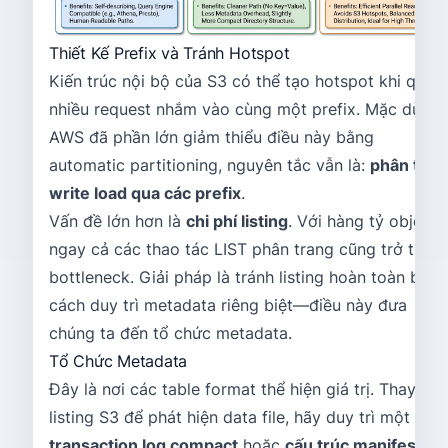
Thiết Kế Prefix và Tránh Hotspot
Kiến trúc nội bộ của S3 có thể tạo hotspot khi quá
nhiều request nhắm vào cùng một prefix. Mặc dù
AWS đã phần lớn giảm thiểu điều này bằng
automatic partitioning, nguyên tắc vẫn là:
phân tán
write load qua các prefix
.
Vấn đề lớn hơn là
chi phí listing
. Với hàng tỷ object,
ngay cả các thao tác LIST phân trang cũng trở thàn
bottleneck. Giải pháp là tránh listing hoàn toàn bằng
cách duy trì metadata riêng biệt—điều này đưa
chúng ta đến tổ chức metadata.
Tổ Chức Metadata
Đây là nơi các table format thể hiện giá trị. Thay vì
listing S3 để phát hiện data file, hãy duy trì một
transaction log compact
hoặc
cấu trúc manifest
: