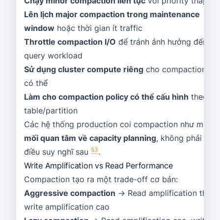
Chạy minor compaction liên tục
với priority thấp
Lên lịch major compaction trong maintenance
window
hoặc thời gian ít traffic
Throttle compaction I/O
để tránh ảnh hưởng đến
query workload
Sử dụng cluster compute riêng
cho compaction nế
có thể
Làm cho compaction policy có thể cấu hình
theo
table/partition
Các hệ thống production coi compaction như một
mối quan tâm về capacity planning
, không phải là
5
3
điều suy nghĩ sau
.
Write Amplification vs Read Performance
Compaction tạo ra một trade-off cơ bản:
Aggressive compaction
→ Read amplification thấp,
write amplification cao