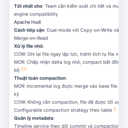
Tốt nhất cho
: Team cần kiểm soát chi tiết và multi-
engine compatibility
Apache Hudi
Cách tiếp cận
: Dual-mode với Copy-on-Write và
Merge-on-Read
Xử lý file nhỏ
:
COW: Ghi lại file ngay lập tức, tránh tích tụ file nhỏ
MOR: Chấp nhận delta log nhỏ, compact bất đồng
3
11
bộ
Thuật toán compaction
:
MOR: Incremental log được merge vào base file định
kỳ
COW: Không cần compaction, file đã được tối ưu hó
3
Configurable compaction strategy theo table
Quản lý metadata
:
Timeline service theo dõi commit và compaction