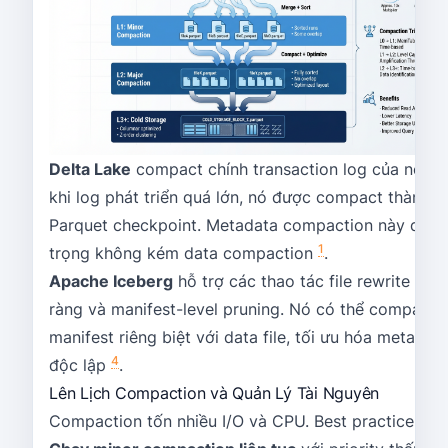
Delta Lake
compact chính transaction log của nó—
khi log phát triển quá lớn, nó được compact thành
Parquet checkpoint. Metadata compaction này quan
1
trọng không kém data compaction
.
Apache Iceberg
hỗ trợ các thao tác file rewrite rõ
ràng và manifest-level pruning. Nó có thể compact
manifest riêng biệt với data file, tối ưu hóa metadat
4
độc lập
.
Lên Lịch Compaction và Quản Lý Tài Nguyên
Compaction tốn nhiều I/O và CPU. Best practice: