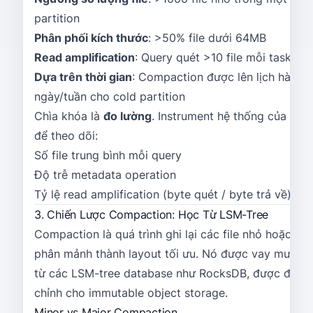
partition
Phân phối kích thước
: >50% file dưới 64MB
Read amplification
: Query quét >10 file mỗi task
Dựa trên thời gian
: Compaction được lên lịch hàng
ngày/tuần cho cold partition
Chìa khóa là
đo lường
. Instrument hệ thống của bạn
để theo dõi:
Số file trung bình mỗi query
Độ trễ metadata operation
Tỷ lệ read amplification (byte quét / byte trả về)
3. Chiến Lược Compaction: Học Từ LSM-Tree
Compaction là quá trình ghi lại các file nhỏ hoặc
phân mảnh thành layout tối ưu. Nó được vay mượn
từ các LSM-tree database như RocksDB, được điều
chỉnh cho immutable object storage.
Minor vs Major Compaction