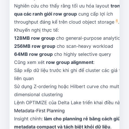
Nghiên cứu cho thấy rằng tối ưu hóa layout
trong v
qua các ranh giới row group
cung cấp lợi ích
6
throughput đáng kể trên cloud object storage
.
Khuyến nghị thực tế:
128MB row group
cho general-purpose analytics
256MB row group
cho scan-heavy workload
64MB row group
cho highly selective query
Cũng xem xét
row group alignment
:
Sắp xếp dữ liệu trước khi ghi để cluster các giá trị
liên quan
Sử dụng Z-ordering hoặc Hilbert curve cho multi-
dimensional clustering
1
Lệnh OPTIMIZE của Delta Lake triển khai điều này
Metadata-First Planning
Insight chính:
làm cho planning rẻ bằng cách giữ
metadata compact và tách biệt khỏi dữ liệu
.