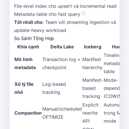
File-level index cho upsert và incremental read
11
Metadata table cho fast query
Tốt nhất cho
: Team với streaming ingestion và
update-heavy workload
So Sánh Tổng Hợp
Khía cạnh
Delta Lake
Iceberg
Hudi
Timeline +
Mô hình
Transaction log +
Manifest
metadata
metadata
checkpoint
hierarchy
table
Manifest-
Mode-
Xử lý file
Log-based
based
dependent
nhỏ
tracking
tracking
(COW/MOR
Explicit
Automatic
Manual/scheduled
Compaction
rewrite
trong MOR
OPTIMIZE
API
mode