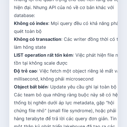
hiện đại. Nhưng API của nó về cơ bản khác với
database:
Không có index
: Mọi query đều có khả năng phải
quét toàn bộ
Không có transaction
: Các writer đồng thời có thể
làm hỏng state
LIST operation rất tốn kém
: Việc phát hiện file nào
tồn tại không scale được
Độ trễ cao
: Việc fetch một object riêng lẻ mất vài
millisecond, không phải microsecond
Object bất biến
: Update yêu cầu ghi lại toàn bộ file
Các team bỏ qua những ràng buộc này sẽ có hệ
thống bị nghẽn dưới áp lực metadata, gặp "hội
chứng file nhỏ" (small file syndrome), hoặc phải qué
hàng terabyte để trả lời các query đơn giản. Tin tốt:
một thập kỷ phát triển lakehouse đã tạo ra các