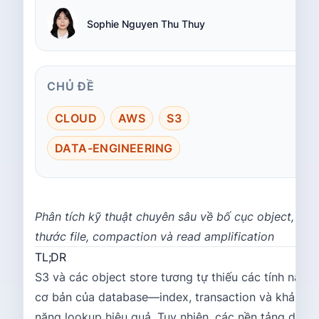
Sophie Nguyen Thu Thuy
CHỦ ĐỀ
CLOUD
AWS
S3
DATA-ENGINEERING
Phân tích kỹ thuật chuyên sâu về bố cục object, kíc
thước file, compaction và read amplification
TL;DR
S3 và các object store tương tự thiếu các tính năng
cơ bản của database—index, transaction và khả
năng lookup hiệu quả. Tuy nhiên, các nền tảng dữ