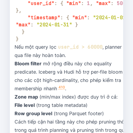
"user_id"
:
{
"min"
:
1
,
"max"
:
50000
}
,
"timestamp"
:
{
"min"
:
"2024-01-01"
,
"max"
:
"2024-01-31"
}
}
}
Nếu một query lọc
user_id > 60000
, planner bỏ
qua file này hoàn toàn.
Bloom filter
mở rộng điều này cho equality
predicate. Iceberg và Hudi hỗ trợ per-file bloom filte
cho các cột high-cardinality, cho phép kiểm tra
4
10
membership nhanh
.
Zone map
(min/max index) được duy trì ở cả:
File level
(trong table metadata)
Row group level
(trong Parquet footer)
Cách tiếp cận hai tầng này cho phép pruning thô
trong quá trình planning và pruning tinh trong quá