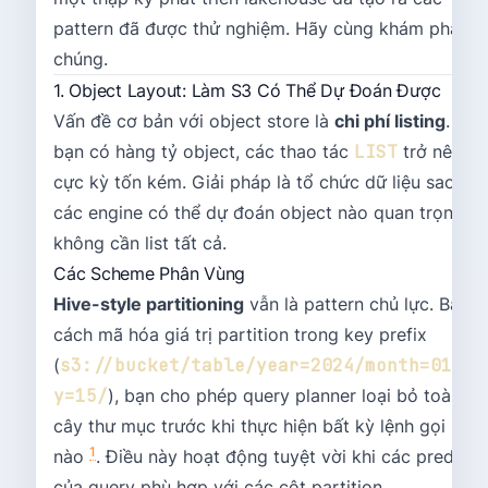
pattern đã được thử nghiệm. Hãy cùng khám phá
chúng.
1. Object Layout: Làm S3 Có Thể Dự Đoán Được
Vấn đề cơ bản với object store là
chi phí listing
. Khi
bạn có hàng tỷ object, các thao tác
LIST
trở nên
cực kỳ tốn kém. Giải pháp là tổ chức dữ liệu sao ch
các engine có thể dự đoán object nào quan trọng m
không cần list tất cả.
Các Scheme Phân Vùng
Hive-style partitioning
vẫn là pattern chủ lực. Bằng
cách mã hóa giá trị partition trong key prefix
(
s3://bucket/table/year=2024/month=01/da
y=15/
), bạn cho phép query planner loại bỏ toàn bộ
cây thư mục trước khi thực hiện bất kỳ lệnh gọi LIST
1
nào
. Điều này hoạt động tuyệt vời khi các predicat
của query phù hợp với các cột partition.