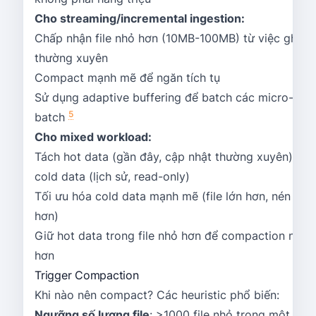
Cho streaming/incremental ingestion:
Chấp nhận file nhỏ hơn (10MB-100MB) từ việc ghi
thường xuyên
Compact mạnh mẽ để ngăn tích tụ
Sử dụng adaptive buffering để batch các micro-
5
batch
Cho mixed workload:
Tách hot data (gần đây, cập nhật thường xuyên) khỏ
cold data (lịch sử, read-only)
Tối ưu hóa cold data mạnh mẽ (file lớn hơn, nén tốt
hơn)
Giữ hot data trong file nhỏ hơn để compaction nhan
hơn
Trigger Compaction
Khi nào nên compact? Các heuristic phổ biến:
Ngưỡng số lượng file
: >1000 file nhỏ trong một