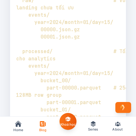
  raw/                          # Vùng 
  processed/                    # Tối ưu 
          part-00000.parquet    # 256MB, 
Khoá học
Series
About
Home
Blog
  _table_metadata/              # Table 