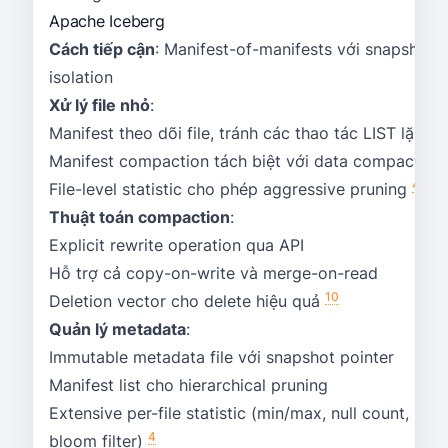
Apache Iceberg
Cách tiếp cận
: Manifest-of-manifests với snapshot
isolation
Xử lý file nhỏ
:
Manifest theo dõi file, tránh các thao tác LIST lặp lại
Manifest compaction tách biệt với data compaction
4
File-level statistic cho phép aggressive pruning
Thuật toán compaction
:
Explicit rewrite operation qua API
Hỗ trợ cả copy-on-write và merge-on-read
10
Deletion vector cho delete hiệu quả
Quản lý metadata
:
Immutable metadata file với snapshot pointer
Manifest list cho hierarchical pruning
Extensive per-file statistic (min/max, null count,
4
bloom filter)