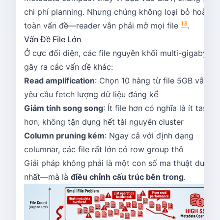
chi phí planning. Nhưng chúng không loại bỏ hoàn
1
3
toàn vấn đề—reader vẫn phải mở mọi file
.
Vấn Đề File Lớn
Ở cực đối diện, các file nguyên khối multi-gigabyte
gây ra các vấn đề khác:
Read amplification
: Chọn 10 hàng từ file 5GB vẫn
yêu cầu fetch lượng dữ liệu đáng kể
Giảm tính song song
: Ít file hơn có nghĩa là ít task
hơn, không tận dụng hết tài nguyên cluster
Column pruning kém
: Ngay cả với định dạng
columnar, các file rất lớn có row group thô
Giải pháp không phải là một con số ma thuật duy
nhất—mà là
điều chỉnh cấu trúc bên trong
.