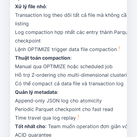
Xử lý file nhỏ
:
Transaction log theo dõi tất cả file mà không cần S3
listing
Log compaction hợp nhất các entry thành Parquet
checkpoint
1
Lệnh OPTIMIZE trigger data file compaction
Thuật toán compaction
:
Manual qua OPTIMIZE hoặc scheduled job
Hỗ trợ Z-ordering cho multi-dimensional clustering
Có thể compact cả data file và transaction log
Quản lý metadata
:
Append-only JSON log cho atomicity
Periodic Parquet checkpoint cho fast read
1
Time travel qua log replay
Tốt nhất cho
: Team muốn operation đơn giản với
ACID guarantee