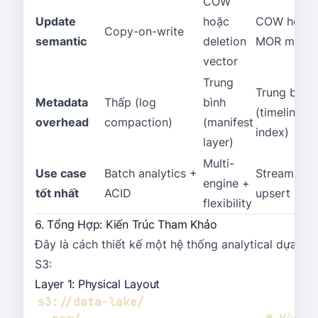
COW
Update
hoặc
COW hoặc
Copy-on-write
semantic
deletion
MOR mode
vector
Trung
Trung bình
Metadata
Thấp (log
bình
(timeline +
overhead
compaction)
(manifest
index)
layer)
Multi-
Use case
Batch analytics +
Streaming 
engine +
tốt nhất
ACID
upsert
flexibility
6. Tổng Hợp: Kiến Trúc Tham Khảo
Đây là cách thiết kế một hệ thống analytical dựa trê
S3:
Layer 1: Physical Layout