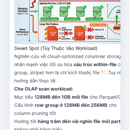
Sweet Spot (Tùy Thuộc Vào Workload)
Nghiên cứu về cloud-optimized columnar storage
nhấn mạnh việc tối ưu hóa
cấu trúc within-file
(row
6
7
group, stripe) hơn là chỉ kích thước file
. Tuy nhiên,
hướng dẫn thực tế:
Cho OLAP scan workload:
Mục tiêu
128MB đến 1GB mỗi file
cho Parquet/ORC
Cấu hình
row group ở 128MB đến 256MB
cho
column pruning tốt
Hướng tới
hàng trăm đến vài nghìn file mỗi partitio
không phải hàng triệu