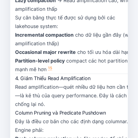
Lazy compaction
→ Read amplification cao, write
amplification thấp
Sự cân bằng thực tế được sử dụng bởi các
lakehouse system:
Incremental compaction
cho dữ liệu gần đây (write
amplification thấp)
Occasional major rewrite
cho tối ưu hóa dài hạn
Partition-level policy
compact các hot partition
1
5
mạnh mẽ hơn
4. Giảm Thiểu Read Amplification
Read amplification—quét nhiều dữ liệu hơn cần thiết
—là kẻ thù của query performance. Đây là cách
chống lại nó.
Column Pruning và Predicate Pushdown
Đây là điều cơ bản cho các định dạng columnar.
Engine phải: