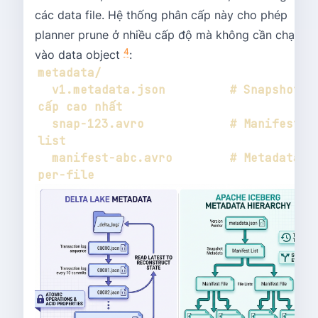
các data file. Hệ thống phân cấp này cho phép
planner prune ở nhiều cấp độ mà không cần chạm
4
vào data object
:
  v1.metadata.json         # Snapshot 
  snap-123.avro            # Manifest 
  manifest-abc.avro        # Metadata 