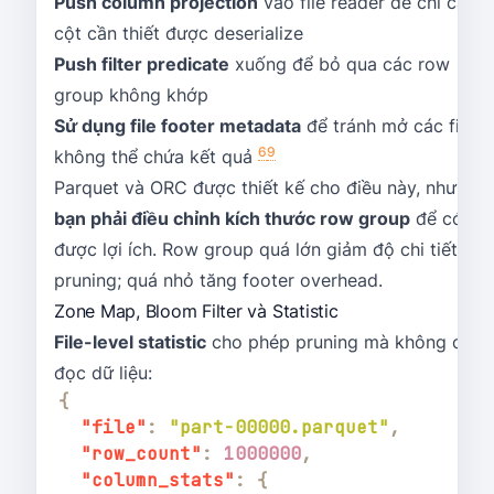
Push column projection
vào file reader để chỉ các
cột cần thiết được deserialize
Push filter predicate
xuống để bỏ qua các row
group không khớp
Sử dụng file footer metadata
để tránh mở các file
6
9
không thể chứa kết quả
Parquet và ORC được thiết kế cho điều này, nhưng
bạn phải điều chỉnh kích thước row group
để có
được lợi ích. Row group quá lớn giảm độ chi tiết
pruning; quá nhỏ tăng footer overhead.
Zone Map, Bloom Filter và Statistic
File-level statistic
cho phép pruning mà không cần
đọc dữ liệu:
{
"file"
:
"part-00000.parquet"
,
"row_count"
:
1000000
,
"column_stats"
:
{