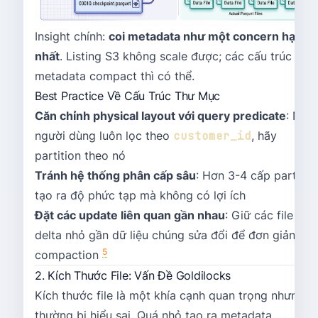
Insight chính:
coi metadata như một concern hạng
nhất
. Listing S3 không scale được; các cấu trúc
metadata compact thì có thể.
Best Practice Về Cấu Trúc Thư Mục
Căn chỉnh physical layout với query predicate
: Nếu
người dùng luôn lọc theo
customer_id
, hãy
partition theo nó
Tránh hệ thống phân cấp sâu
: Hơn 3-4 cấp partitio
tạo ra độ phức tạp mà không có lợi ích
Đặt các update liên quan gần nhau
: Giữ các file
delta nhỏ gần dữ liệu chúng sửa đổi để đơn giản hó
5
compaction
2. Kích Thước File: Vấn Đề Goldilocks
Kích thước file là một khía cạnh quan trọng nhưng
thường bị hiểu sai. Quá nhỏ tạo ra metadata