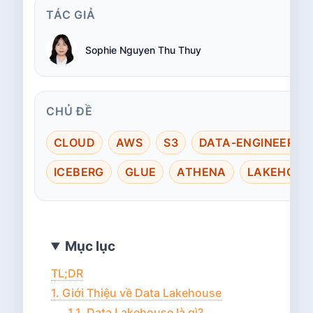
TÁC GIẢ
Sophie Nguyen Thu Thuy
CHỦ ĐỀ
CLOUD
AWS
S3
DATA-ENGINEERIN
ICEBERG
GLUE
ATHENA
LAKEHOUS
Mục lục
TL;DR
1. Giới Thiệu về Data Lakehouse
1.1. Data Lakehouse là gì?