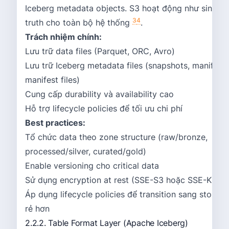
Iceberg metadata objects. S3 hoạt động như single 
3
4
truth cho toàn bộ hệ thống
.
Trách nhiệm chính:
Lưu trữ data files (Parquet, ORC, Avro)
Lưu trữ Iceberg metadata files (snapshots, manifest l
manifest files)
Cung cấp durability và availability cao
Hỗ trợ lifecycle policies để tối ưu chi phí
Best practices:
Tổ chức data theo zone structure (raw/bronze,
processed/silver, curated/gold)
Enable versioning cho critical data
Sử dụng encryption at rest (SSE-S3 hoặc SSE-KMS)
Áp dụng lifecycle policies để transition sang storage
rẻ hơn
2.2.2. Table Format Layer (Apache Iceberg)