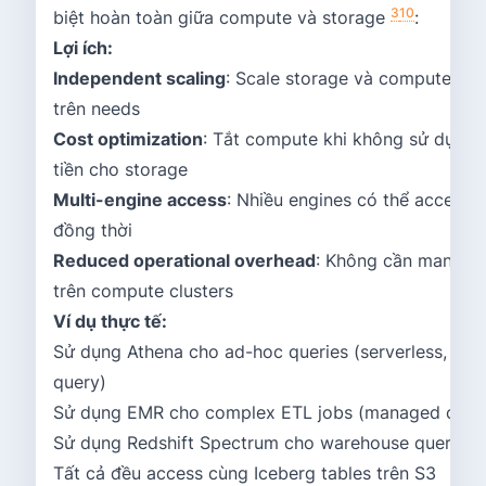
3
10
biệt hoàn toàn giữa compute và storage
:
Lợi ích:
Independent scaling
: Scale storage và compute độc
trên needs
Cost optimization
: Tắt compute khi không sử dụng, 
tiền cho storage
Multi-engine access
: Nhiều engines có thể access 
đồng thời
Reduced operational overhead
: Không cần manage
trên compute clusters
Ví dụ thực tế:
Sử dụng Athena cho ad-hoc queries (serverless, pay
query)
Sử dụng EMR cho complex ETL jobs (managed clust
Sử dụng Redshift Spectrum cho warehouse queries
Tất cả đều access cùng Iceberg tables trên S3