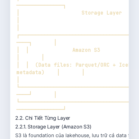
│                    Storage Layer                            
│  
┌──────────────────────────────────────
│  │              Amazon S3                           
│  │  (Data files: Parquet/ORC + Iceberg
│  
└──────────────────────────────────────
└──────────────────────────────────────
2.2. Chi Tiết Từng Layer
2.2.1. Storage Layer (Amazon S3)
S3 là foundation của lakehouse, lưu trữ cả data files