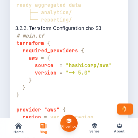
3.2.2. Terraform Configuration cho S3
# main.tf
terraform
{
required_providers
{
aws
=
{
source
=
"hashicorp/aws"
version
=
"~> 5.0"
}
}
}
provider
 "aws" 
{
region
=
}
Khoá học
Series
About
Home
Blog