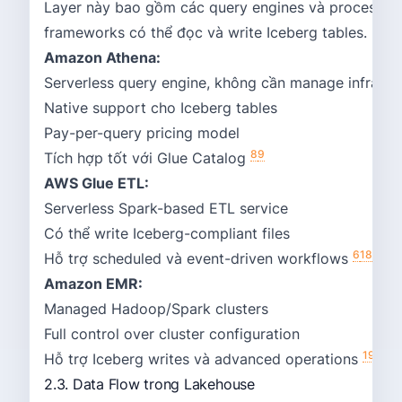
Layer này bao gồm các query engines và processin
frameworks có thể đọc và write Iceberg tables.
Amazon Athena:
Serverless query engine, không cần manage infrastr
Native support cho Iceberg tables
Pay-per-query pricing model
8
9
Tích hợp tốt với Glue Catalog
AWS Glue ETL:
Serverless Spark-based ETL service
Có thể write Iceberg-compliant files
6
18
Hỗ trợ scheduled và event-driven workflows
Amazon EMR:
Managed Hadoop/Spark clusters
Full control over cluster configuration
19
Hỗ trợ Iceberg writes và advanced operations
2.3. Data Flow trong Lakehouse