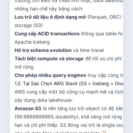
thường tốn kém và thiếu linh hoạt, data lakehouse gi
những hạn chế này bằng cách:
Lưu trữ dữ liệu ở định dạng mở
(Parquet, ORC) trên
storage (S3)
Cung cấp ACID transactions
thông qua table forma
Apache Iceberg
Hỗ trợ schema evolution
và time travel
Tách biệt compute và storage
để tối ưu chi phí và 
mở rộng
Cho phép nhiều query engines
truy cập cùng một d
1.2. Tại Sao Chọn AWS Stack (S3 + Iceberg + Glue + 
AWS cung cấp một bộ công cụ mạnh mẽ và tích hợp
xây dựng data lakehouse:
Amazon S3
là nền tảng lưu trữ object có độ bền vữ
(99.999999999% durability), khả năng mở rộng khôn
hạn và chi phí thấp. S3 đóng vai trò là single source 
3
4