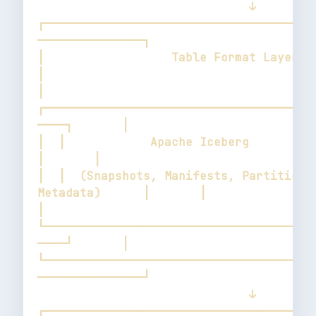
┌──────────────────────────────────────
│                  Table Format Layer                         
│  
┌──────────────────────────────────────
│  │            Apache Iceberg                        
│  │  (Snapshots, Manifests, Partition 
│  
└──────────────────────────────────────
└──────────────────────────────────────
┌──────────────────────────────────────