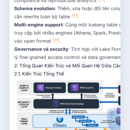
compliance và reproducible analytics
.
Schema evolution
: Thêm, xóa hoặc đổi tên column
3
13
cần rewrite toàn bộ table
.
Multi-engine support
: Cùng một Iceberg table có t
truy cập bởi nhiều engines (Athena, Spark, Presto, T
3
14
vào open format
.
Governance và security
: Tích hợp với Lake Formati
1
lý fine-grained access control và data governance
2. Tổng Quan Kiến Trúc và Mối Quan Hệ Giữa Các C
2.1. Kiến Trúc Tổng Thể