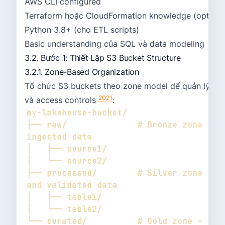
AWS CLI configured
Terraform hoặc CloudFormation knowledge (optional
Python 3.8+ (cho ETL scripts)
Basic understanding của SQL và data modeling
3.2. Bước 1: Thiết Lập S3 Bucket Structure
3.2.1. Zone-Based Organization
Tổ chức S3 buckets theo zone model để quản lý data
20
21
và access controls
:
├── raw/              # Bronze zone - ra
├── processed/        # Silver zone - cl
└── curated/          # Gold zone - bus