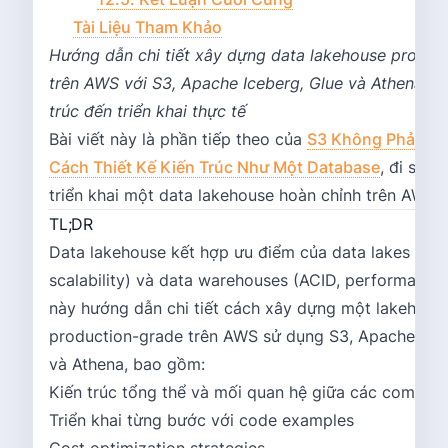
Tài Liệu Tham Khảo
Hướng dẫn chi tiết xây dựng data lakehouse produc
trên AWS với S3, Apache Iceberg, Glue và Athena - t
trúc đến triển khai thực tế
Bài viết này là phần tiếp theo của
S3 Không Phải Là
Cách Thiết Kế Kiến Trúc Như Một Database
, đi sâu 
triển khai một data lakehouse hoàn chỉnh trên AWS.
TL;DR
Data lakehouse kết hợp ưu điểm của data lakes (flexib
scalability) và data warehouses (ACID, performance).
này hướng dẫn chi tiết cách xây dựng một lakehous
production-grade trên AWS sử dụng S3, Apache Iceb
và Athena, bao gồm:
Kiến trúc tổng thể và mối quan hệ giữa các compon
Triển khai từng bước với code examples