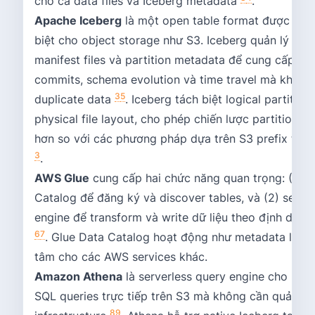
cho cả data files và Iceberg metadata
.
Apache Iceberg
là một open table format được thiế
biệt cho object storage như S3. Iceberg quản lý sna
manifest files và partition metadata để cung cấp at
commits, schema evolution và time travel mà không
3
5
duplicate data
. Iceberg tách biệt logical partition
physical file layout, cho phép chiến lược partitioning
hơn so với các phương pháp dựa trên S3 prefix truy
3
.
AWS Glue
cung cấp hai chức năng quan trọng: (1) D
Catalog để đăng ký và discover tables, và (2) serve
engine để transform và write dữ liệu theo định dạng
6
7
. Glue Data Catalog hoạt động như metadata layer
tâm cho các AWS services khác.
Amazon Athena
là serverless query engine cho phé
SQL queries trực tiếp trên S3 mà không cần quản lý
8
9