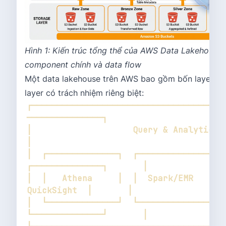
Hình 1: Kiến trúc tổng thể của AWS Data Lakehouse 
component chính và data flow
Một data lakehouse trên AWS bao gồm bốn layers ch
layer có trách nhiệm riêng biệt:
┌──────────────────────────────────────
│                    Query & Analytics Layer           
│  ┌──────────────┐  ┌──────────────┐  
│  │   Athena     │  │  Spark/EMR   │  │ 
│  └──────────────┘  └──────────────┘  