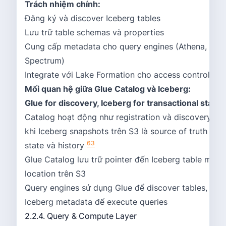
Trách nhiệm chính:
Đăng ký và discover Iceberg tables
Lưu trữ table schemas và properties
Cung cấp metadata cho query engines (Athena, EMR,
Spectrum)
Integrate với Lake Formation cho access control
Mối quan hệ giữa Glue Catalog và Iceberg:
Glue for discovery, Iceberg for transactional state
:
Catalog hoạt động như registration và discovery lay
khi Iceberg snapshots trên S3 là source of truth cho
6
3
state và history
Glue Catalog lưu trữ pointer đến Iceberg table meta
location trên S3
Query engines sử dụng Glue để discover tables, sau
Iceberg metadata để execute queries
2.2.4. Query & Compute Layer