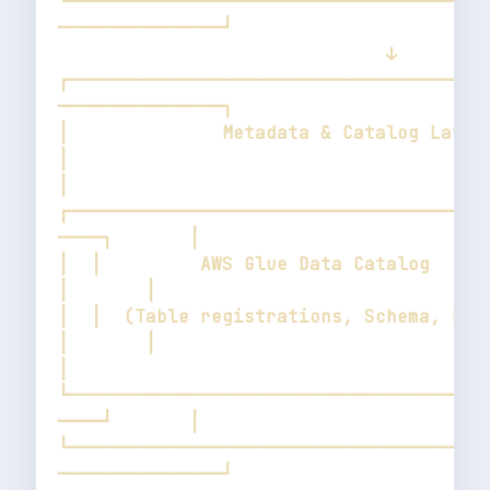
└──────────────────────────────────────
┌──────────────────────────────────────
│              Metadata & Catalog Layer                       
│  
┌──────────────────────────────────────
│  │         AWS Glue Data Catalog                    
│  │  (Table registrations, Schema, Partition
│  
└──────────────────────────────────────
└──────────────────────────────────────