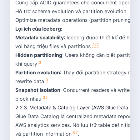
Cung cấp ACID guarantees cho concurrent operatio
Hỗ trợ schema evolution và partition evolution
Optimize metadata operations (partition pruning, fil
Lợi ích của Iceberg:
Metadata scalability
: Iceberg được thiết kế để handl
3
17
với hàng triệu files và partitions
Hidden partitioning
: Users không cần biết partition
3
khi query
Partition evolution
: Thay đổi partition strategy mà 
3
rewrite data
Snapshot isolation
: Concurrent readers và writers 
3
5
block nhau
2.2.3. Metadata & Catalog Layer (AWS Glue Data Cata
Glue Data Catalog là centralized metadata reposito
AWS analytics services. Nó lưu trữ table definitions
6
7
và partition information
.