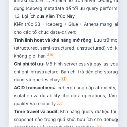
infrastructure
. Athena hỗ trợ native Iceberg tables
dụng Iceberg metadata để tối ưu query performance
1.3. Lợi Ích của Kiến Trúc Này
Kiến trúc S3 + Iceberg + Glue + Athena mang lại nhiề
cho các tổ chức data-driven:
Tính linh hoạt và khả năng mở rộng
: Lưu trữ mọi loạ
(structured, semi-structured, unstructured) với khả 
3
10
không giới hạn
.
Chi phí tối ưu
: Mô hình serverless và pay-as-you-go
chi phí infrastructure. Bạn chỉ trả tiền cho storage t
8
11
dụng và queries chạy
.
ACID transactions
: Iceberg cung cấp atomicity, cons
isolation và durability cho data operations, đảm bảo
3
5
quality và reliability
.
Time travel và audit
: Khả năng query dữ liệu tại bất
snapshot nào trong quá khứ, hữu ích cho debugging
3
12