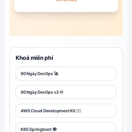
Khoá miễn phí
90 Ngày DevOps 🚀
90 Ngày DevOps v2 ♾️
AWS Cloud Development Kit 😶‍🌫️
K8S Springboot 🕸️