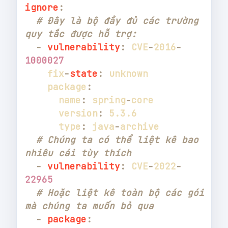
ignore
:
# Đây là bộ đầy đủ các trường 
quy tắc được hỗ trợ:
-
vulnerability
:
 CVE
-
2016
-
1000027
    fix
-
state
:
    package
:
      name
:
 spring
-
      version
:
      type
:
 java
-
# Chúng ta có thể liệt kê bao 
nhiêu cái tùy thích
-
vulnerability
:
 CVE
-
2022
-
22965
# Hoặc liệt kê toàn bộ các gói 
mà chúng ta muốn bỏ qua
-
package
: