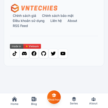
Chính sách giá
Chính sách bảo mật
Điều khoản sử dụng
Liên hệ
About
RSS Feed
tiktok
discord
facebook
github
twitter
youtube
Khoá học
Series
About
Home
Blog