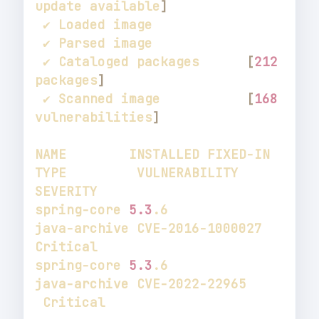
update available
]
 ✔ Cataloged packages      
[
212
packages
]
 ✔ Scanned image           
[
168
vulnerabilities
]
NAME        INSTALLED FIXED-IN 
TYPE         VULNERABILITY    
spring-core 
5.3
.6              
java-archive CVE-2016-1000027 
spring-core 
5.3
.6              
java-archive CVE-2022-22965  