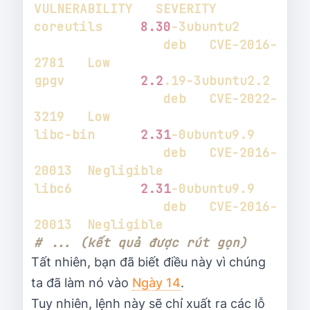
coreutils     
8.30
-3ubuntu2      
                 deb   CVE-2016-
gpgv          
2.2
.19-3ubuntu2.2  
                 deb   CVE-2022-
libc-bin      
2.31
-0ubuntu9.9    
                 deb   CVE-2016-
libc6         
2.31
-0ubuntu9.9    
                 deb   CVE-2016-
# ... (kết quả được rút gọn)
Tất nhiên, bạn đã biết điều này vì chúng
ta đã làm nó vào
Ngày 14
.
Tuy nhiên, lệnh này sẽ chỉ xuất ra các lỗ