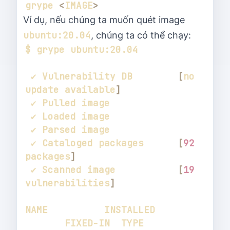
grype 
<
IMAGE
>
Ví dụ, nếu chúng ta muốn quét image
ubuntu:20.04
, chúng ta có thể chạy:
 ✔ Vulnerability DB        
[
no 
update available
]
 ✔ Cataloged packages      
[
92
packages
]
 ✔ Scanned image           
[
19
vulnerabilities
]
NAME          INSTALLED          
       FIXED-IN  TYPE  