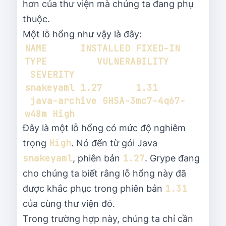
hơn của thư viện mà chúng ta đang phụ
thuộc.
Một lỗ hổng như vậy là đây:
NAME      INSTALLED FIXED-IN 
TYPE         VULNERABILITY      
snakeyaml 1.27      1.31    
 java-archive GHSA-3mc7-4q67-
Đây là một lỗ hổng có mức độ nghiêm
High
trọng
. Nó đến từ gói Java
snakeyaml
1.27
, phiên bản
. Grype đang
cho chúng ta biết rằng lỗ hổng này đã
1.31
được khắc phục trong phiên bản
của cùng thư viện đó.
Trong trường hợp này, chúng ta chỉ cần