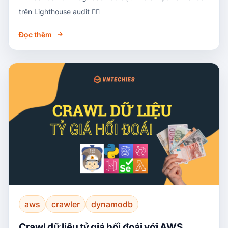
trên Lighthouse audit ❤️‍🔥
Đọc thêm
aws
crawler
dynamodb
Crawl dữ liệu tỷ giá hối đoái với AWS