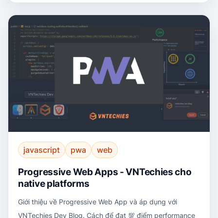
javascript
pwa
web
Progressive Web Apps - VNTechies cho
native platforms
Giới thiệu về Progressive Web App và áp dụng với
VNTechies Dev Blog. Cách để đạt 💯 điểm performance