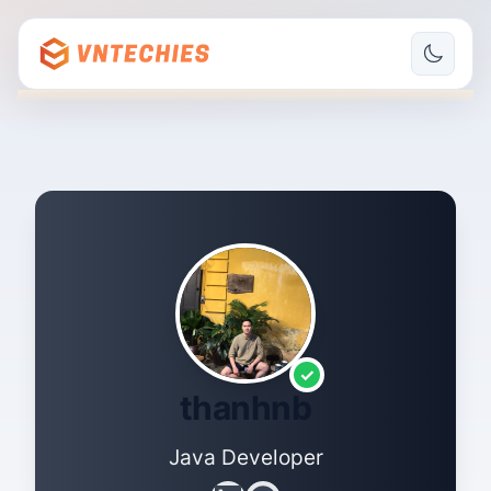
✓
thanhnb
Java Developer