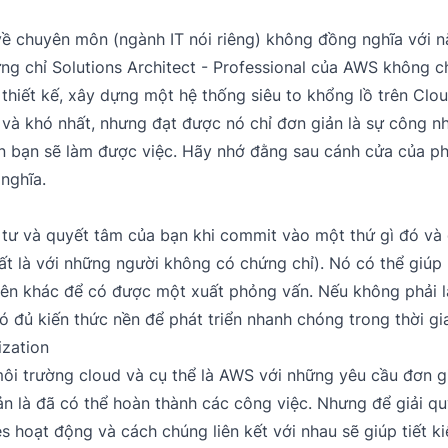
ề chuyên môn (ngành IT nói riêng) không đồng nghĩa với n
ứng chỉ Solutions Architect - Professional của AWS không c
 thiết kế, xây dựng một hệ thống siêu to khổng lồ trên Clo
 và khó nhất, nhưng đạt được nó chỉ đơn giản là sự công n
hận bạn sẽ làm được việc. Hãy nhớ đằng sau cánh cửa của 
nghĩa.
u tư và quyết tâm của bạn khi commit vào một thứ gì đó và 
hất là với những người không có chứng chỉ). Nó có thể giúp
ên khác để có được một xuất phỏng vấn. Nếu không phải là
ó đủ kiến thức nền để phát triển nhanh chóng trong thời gi
zation
ôi trường cloud và cụ thể là AWS với những yêu cầu đơn gi
bản là đã có thể hoàn thành các công việc. Nhưng để giải 
ces hoạt động và cách chúng liên kết với nhau sẽ giúp tiết k