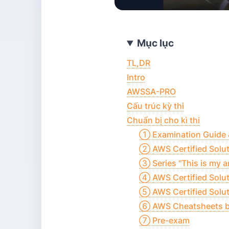
Mục lục
TL,DR
Intro
AWSSA-PRO
Cấu trúc kỳ thi
Chuẩn bị cho kì thi
① Examination Guide 
② AWS Certified Solutio
③ Series "This is my a
④ AWS Certified Solut
⑤ AWS Certified Soluti
⑥ AWS Cheatsheets by
⑦ Pre-exam