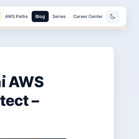
AWS Paths
Blog
Series
Career Center
hỉ AWS
tect –
)