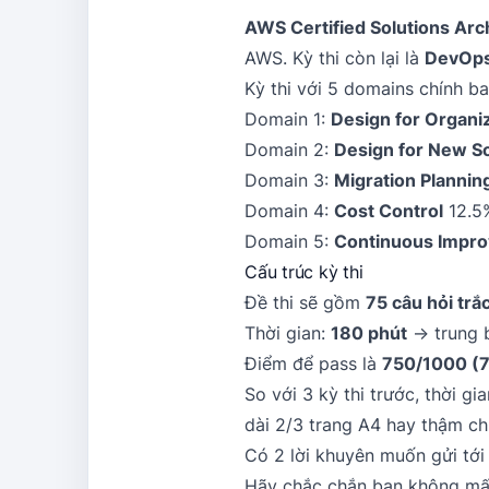
AWS Certified Solutions Arch
AWS. Kỳ thi còn lại là
DevOps 
Kỳ thi với 5 domains chính b
Domain 1:
Design for Organi
Domain 2:
Design for New So
Domain 3:
Migration Plannin
Domain 4:
Cost Control
12.5
Domain 5:
Continuous Improv
Cấu trúc kỳ thi
Đề thi sẽ gồm
75 câu hỏi tr
Thời gian:
180 phút
→ trung 
Điểm để pass là
750/1000 (
So với 3 kỳ thi trước, thời g
dài 2/3 trang A4 hay thậm chí
Có 2 lời khuyên muốn gửi tới
Hãy chắc chắn bạn không mất 