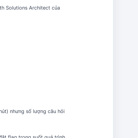
th Solutions Architect của
 phút) nhưng số lượng câu hỏi
ặt flag trong suốt quá trình