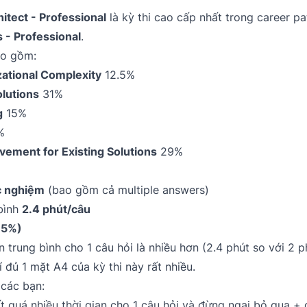
itect - Professional
là kỳ thi cao cấp nhất trong career pa
- Professional
.
ao gồm:
zational Complexity
12.5%
lutions
31%
g
15%
%
ement for Existing Solutions
29%
ắc nghiệm
(bao gồm cả multiple answers)
bình
2.4 phút/câu
75%)
ian trung bình cho 1 câu hỏi là nhiều hơn (2.4 phút so với 2
 đủ 1 mặt A4 của kỳ thi này rất nhiều.
 các bạn:
quá nhiều thời gian cho 1 câu hỏi và đừng ngại bỏ qua + đ