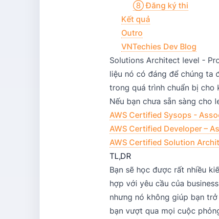
⑧ Đăng ký thi
Kết quả
Outro
VNTechies Dev Blog
Solutions Architect level - P
liệu nó có đáng để chúng ta đ
trong quá trình chuẩn bị cho k
Nếu bạn chưa sẵn sàng cho le
AWS Certified Sysops - Asso
AWS Certified Developer – A
AWS Certified Solution Archi
TL,DR
Bạn sẽ học được rất nhiều ki
hợp với yêu cầu của business
nhưng nó không giúp bạn trở 
bạn vượt qua mọi cuộc phỏng